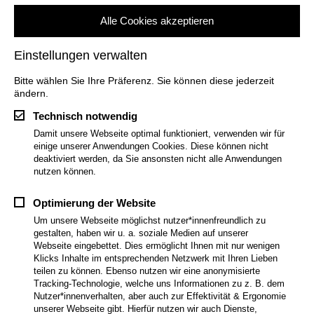
Im
CultureBase Info Hub
oder bei Ihrer
Alle Cookies akzeptieren
Projektbegleitung finden Sie weitere Infos und Hilfen
rund um den Zugang, ihren Account und die
Einstellungen verwalten
CultureBase von Kulturserver
Bitte wählen Sie Ihre Präferenz. Sie können diese jederzeit
ändern.
login
Technisch notwendig
Damit unsere Webseite optimal funktioniert, verwenden wir für
einige unserer Anwendungen Cookies. Diese können nicht
deaktiviert werden, da Sie ansonsten nicht alle Anwendungen
nutzen können.
Optimierung der Website
Um unsere Webseite möglichst nutzer*innenfreundlich zu
gestalten, haben wir u. a. soziale Medien auf unserer
Webseite eingebettet. Dies ermöglicht Ihnen mit nur wenigen
Klicks Inhalte im entsprechenden Netzwerk mit Ihren Lieben
teilen zu können. Ebenso nutzen wir eine anonymisierte
Tracking-Technologie, welche uns Informationen zu z. B. dem
Nutzer*innenverhalten, aber auch zur Effektivität & Ergonomie
unserer Webseite gibt. Hierfür nutzen wir auch Dienste,