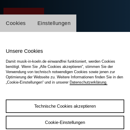
Einstellung Cookienbanner
Cookies
Einstellungen
Unsere Cookies
Damit musik-in-koeln.de einwandfrei funktioniert, werden Cookies
benötigt. Wenn Sie „Alle Cookies akzeptieren“, stimmen Sie der
Verwendung von technisch notwendigen Cookies sowie jenen zur
Optimierung der Webseite zu. Weitere Informationen finden Sie in den
„Cookie-Einstellungen“ und in unserer
Datenschutzerklärung.
Zugang gesperrt ...
Diese Page ist aktuell noch nicht veröffentlicht
Technische Cookies akzeptieren
zugänglich!
Nutzen Sie Ihren Kulturserver / Culturebase Account
Cookie-Einstellungen
um sich einzuloggen, wenn Sie berechtigt sind.